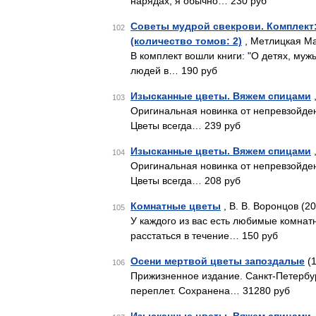
нарядах, я обычно… 230 руб
Советы мудрой свекрови. Комплект:
102
(количество томов: 2)
, Метлицкая Ма
В комплект вошли книги: "О детях, муж
людей в… 190 руб
Изысканные цветы. Вяжем спицами
103
Оригинальная новинка от непревзойде
Цветы всегда… 239 руб
Изысканные цветы. Вяжем спицами
104
Оригинальная новинка от непревзойде
Цветы всегда… 208 руб
Комнатные цветы
, В. В. Воронцов (2
105
У каждого из вас есть любимые комнат
расстаться в течение… 150 руб
Осени мертвой цветы запоздалые
(1
106
Прижизненное издание. Санкт-Петербур
переплет. Сохранена… 31280 руб